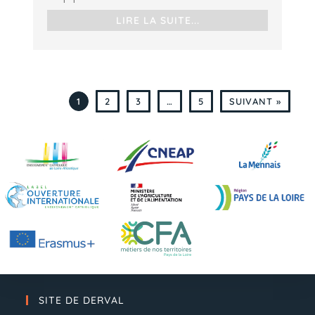
LIRE LA SUITE...
1
2
3
…
5
SUIVANT »
SITE DE DERVAL