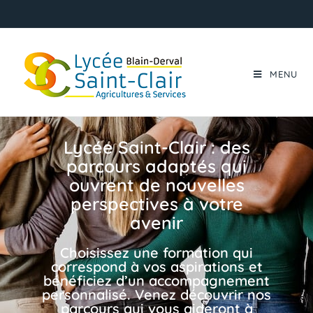
MENU
Lycée Saint-Clair : des
parcours adaptés qui
ouvrent de nouvelles
perspectives à votre
avenir
Choisissez une formation qui
correspond à vos aspirations et
bénéficiez d’un accompagnement
personnalisé. Venez découvrir nos
parcours qui vous aideront à