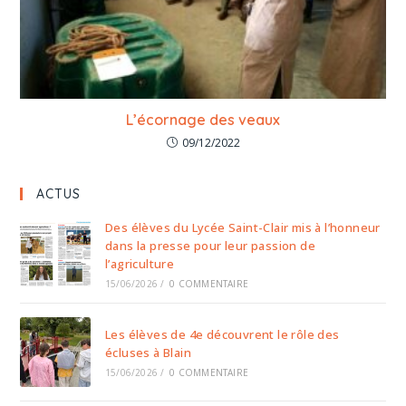
L’écornage des veaux
09/12/2022
ACTUS
Des élèves du Lycée Saint-Clair mis à l’honneur
dans la presse pour leur passion de
l’agriculture
15/06/2026
/
0 COMMENTAIRE
Les élèves de 4e découvrent le rôle des
écluses à Blain
15/06/2026
/
0 COMMENTAIRE