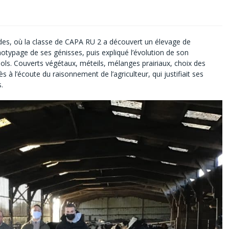
andes, où la classe de CAPA RU 2 a découvert un élevage de
typage de ses génisses, puis expliqué l’évolution de son
 sols. Couverts végétaux, méteils, mélanges prairiaux, choix des
s à l’écoute du raisonnement de l’agriculteur, qui justifiait ses
.