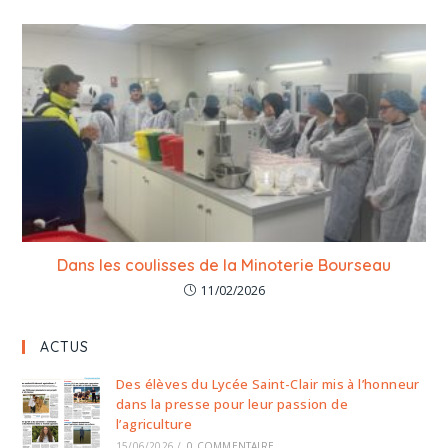
Dans les coulisses de la Minoterie Bourseau
11/02/2026
ACTUS
Des élèves du Lycée Saint-Clair mis à l’honneur
dans la presse pour leur passion de
l’agriculture
15/06/2026
/
0 COMMENTAIRE