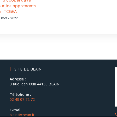
e la coopérative
ur les apprenants
n TCGEA
06/12/2022
SITE DE BLAIN
Adresse :
3 Rue Jean XXIII 44130 BLAIN
Téléphone :
02 40 07 72 72
E-mail :
V
blain@cneap.fr