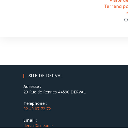
Visite d
Terrena po
e
SITE DE DERVAL
Adresse :
29 Rue de Rennes 44590 DERVAL
Téléphone :
02 40 07 72 72
Email :
derval@cneap.fr