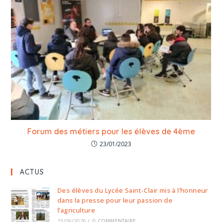
Forum des métiers pour les élèves de 4ème
23/01/2023
ACTUS
Des élèves du Lycée Saint-Clair mis à l’honneur
dans la presse pour leur passion de
l’agriculture
15/06/2026
/
0 COMMENTAIRE