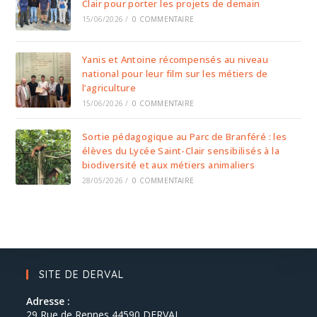
Clair pour porter les projets de demain
15/06/2026
/
0 COMMENTAIRE
Yanis et Antoine récompensés au niveau
national pour leur film sur les métiers de
l’agriculture
15/06/2026
/
0 COMMENTAIRE
Sortie pédagogique au Parc de Branféré : les
élèves du Lycée Saint-Clair sensibilisés à la
biodiversité et aux métiers animaliers
28/05/2026
/
0 COMMENTAIRE
SITE DE DERVAL
Adresse :
29 Rue de Rennes 44590 DERVAL