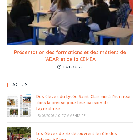
Présentation des formations et des métiers de
l’ADAR et de la CEMEA
13/12/2022
ACTUS
Des élèves du Lycée Saint-Clair mis à l’honneur
dans la presse pour leur passion de
l’agriculture
15/06/2026
/
0 COMMENTAIRE
Les élèves de 4e découvrent le rôle des
écluses à Blain