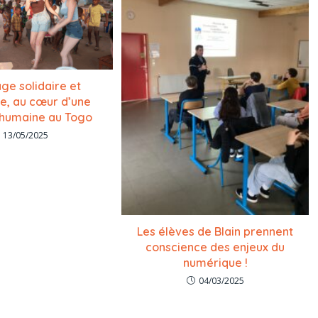
ge solidaire et
le, au cœur d’une
 humaine au Togo
13/05/2025
Les élèves de Blain prennent
conscience des enjeux du
numérique !
04/03/2025