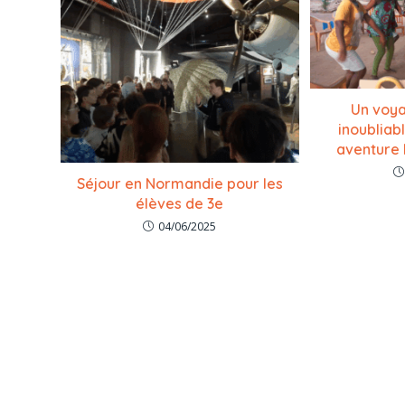
Un voya
inoubliab
aventure
Séjour en Normandie pour les
élèves de 3e
04/06/2025